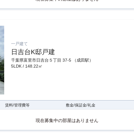
一戸建て
日吉台K邸戸建
千葉県富里市日吉台５丁目 37-5 （成田駅）
5LDK / 148.22㎡
賃料/管理費等
敷金/保証金/礼金
現在募集中の部屋はありません