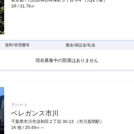
東京都千代田区神田神保町３丁目 6-4 （九段下駅）
1R / 31.76㎡
賃料/管理費等
敷金/保証金/礼金
現在募集中の部屋はありません
アパート
ベレガンス市川
千葉県市川市須和田２丁目 30-13 （市川真間駅）
1K 他 / 20.49㎡～