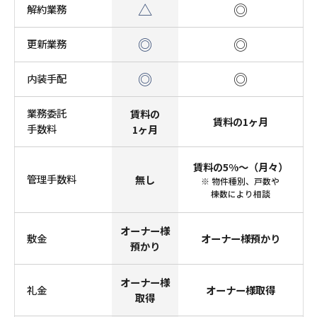
△
◎
解約業務
◎
◎
更新業務
◎
◎
内装手配
業務委託
賃料の
賃料の1ヶ月
手数料
1ヶ月
賃料の5%～（月々）
管理手数料
無し
※ 物件種別、戸数や
棟数により相談
オーナー様
敷金
オーナー様預かり
預かり
オーナー様
礼金
オーナー様取得
取得