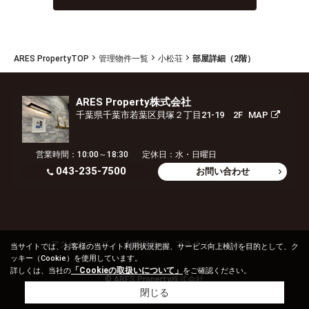
ARES PropertyTOP
管理物件一覧
小松荘
部屋詳細（2階）
ARES Property株式会社
千葉県千葉市若葉区貝塚２丁目21-19 2F
MAP
営業時間：10:00～18:30
定休日：水・日曜日
043-235-7500
お問い合わせ
アクセスマップ
利用規約
プライバシーポリシー
当サイトでは、お客様の当サイト利用状況把握、サービス向上検討を目的として、ク
ッキー（Cookie）を使用しています。
「Cookieの取扱いについて」
詳しくは、当社の
をご確認ください。
© ARES Property株式会社
閉じる