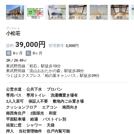
外観
間取り
キッチン
居間・リビング
風呂
寝室
アパート
小松荘
39,000円
賃料
管理費等
3,000円
0ヶ月
0ヶ月
2K / 26.49㎡
東武野田線「初石」駅徒歩13分
東武野田線「流山おおたかの森」駅徒歩20分
つくばエクスプレス「柏の葉キャンパス」駅徒歩39分
公営水道
/
公共下水
/
プロパン
専用バス
/
専用トイレ
/
洗濯機置き場有
2人入居可
/
保証人不要
/
敷地内ごみ置き場
クッションフロア
/
エアコン
/
南西向き
南西角住戸
/
2面採光
/
和室
平面駐車場
/
給湯
/
バストイレ別
浴室に窓
/
シャワー
/
天袋
押入
/
当社管理物件
/
住戸内覧可能