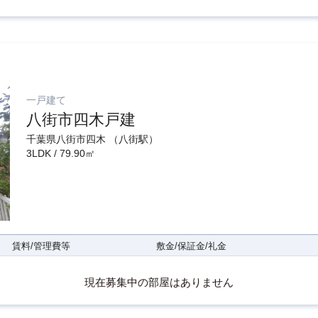
一戸建て
八街市四木戸建
千葉県八街市四木 （八街駅）
3LDK / 79.90㎡
賃料/管理費等
敷金/保証金/礼金
現在募集中の部屋はありません