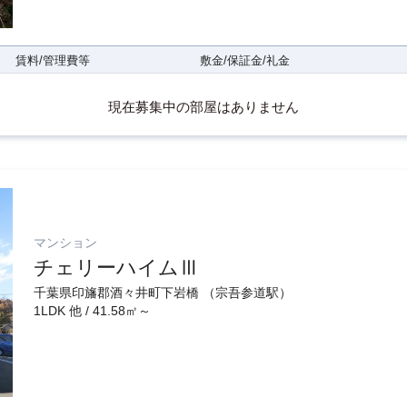
賃料/管理費等
敷金/保証金/礼金
現在募集中の部屋はありません
マンション
チェリーハイムⅢ
千葉県印旛郡酒々井町下岩橋 （宗吾参道駅）
1LDK 他 / 41.58㎡～