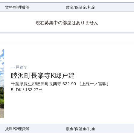
賃料/管理費等
敷金/保証金/礼金
現在募集中の部屋はありません
一戸建て
睦沢町長楽寺K邸戸建
千葉県長生郡睦沢町長楽寺 622-90 （上総一ノ宮駅）
5LDK / 152.27㎡
賃料/管理費等
敷金/保証金/礼金