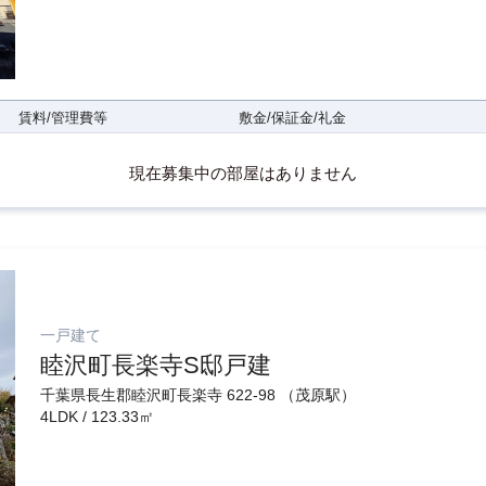
賃料/管理費等
敷金/保証金/礼金
現在募集中の部屋はありません
一戸建て
睦沢町長楽寺S邸戸建
千葉県長生郡睦沢町長楽寺 622-98 （茂原駅）
4LDK / 123.33㎡