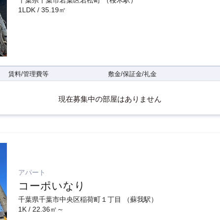
千葉県千葉市若葉区若松町 （桜木駅）
1LDK / 35.19㎡
賃料/管理費等
敷金/保証金/礼金
現在募集中の部屋はありません
アパート
コーポいなり
千葉県千葉市中央区稲荷町１丁目 （蘇我駅）
1K / 22.36㎡～