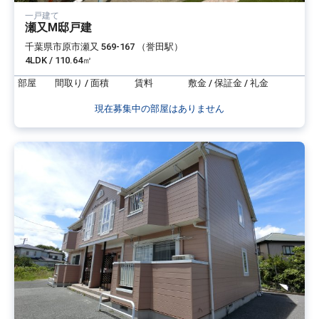
一戸建て
瀬又M邸戸建
千葉県市原市瀬又 569-167 （誉田駅）
4LDK / 110.64㎡
部屋
間取り / 面積
賃料
敷金 / 保証金 / 礼金
現在募集中の部屋はありません