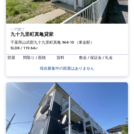
一戸建て
九十九里町真亀貸家
千葉県山武郡九十九里町真亀 964-10 （東金駅）
5LDK / 119.64㎡
部屋
間取り / 面積
賃料
敷金 / 保証金 / 礼金
現在募集中の部屋はありません