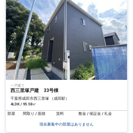
一戸建て
西三里塚戸建 33号棟
千葉県成田市西三里塚 （成田駅）
4LDK / 95.58㎡
部屋
間取り / 面積
賃料
敷金 / 保証金 / 礼金
現在募集中の部屋はありません