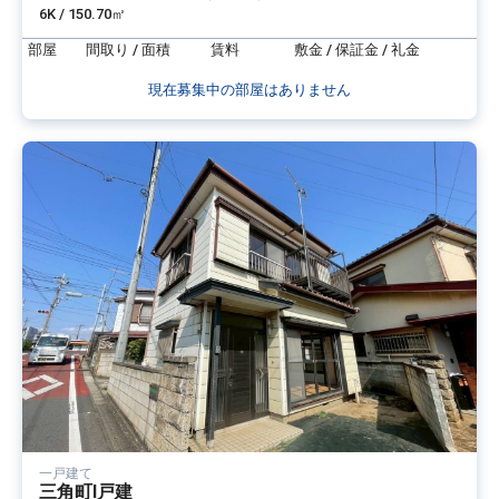
6K / 150.70㎡
部屋
間取り / 面積
賃料
敷金 / 保証金 / 礼金
現在募集中の部屋はありません
一戸建て
三角町Ⅰ戸建