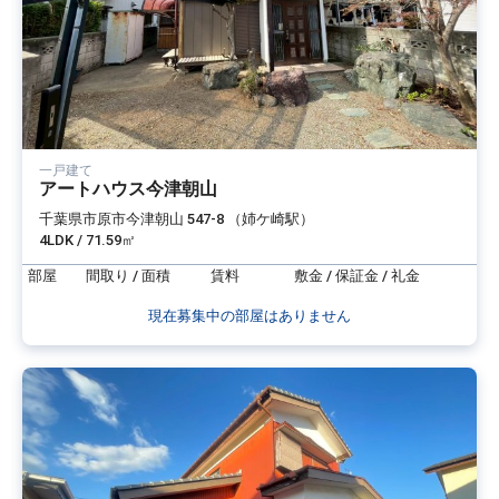
一戸建て
アートハウス今津朝山
千葉県市原市今津朝山 547-8 （姉ケ崎駅）
4LDK / 71.59㎡
部屋
間取り / 面積
賃料
敷金 / 保証金 / 礼金
現在募集中の部屋はありません