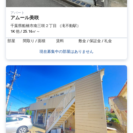
アパート
アムール美咲
千葉県船橋市南三咲２丁目 （滝不動駅）
1K 他 / 25.16㎡～
部屋
間取り / 面積
賃料
敷金 / 保証金 / 礼金
現在募集中の部屋はありません