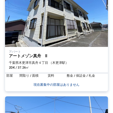
アパート
アートメゾン真舟 Ⅱ
千葉県木更津市真舟４丁目 （木更津駅）
2DK / 37.26㎡
部屋
間取り / 面積
賃料
敷金 / 保証金 / 礼金
現在募集中の部屋はありません