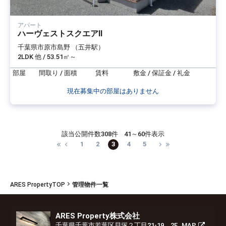
アパート
ハーヴェストスクエアⅡ
千葉県市原市島野 （五井駅）
2LDK 他 / 53.51㎡～
部屋
間取り / 面積
賃料
敷金 / 保証金 / 礼金
現在募集中の部屋はありません
該当公開件数
308件
41～60件表示
1
2
3
4
5
ARES PropertyTOP
管理物件一覧
ARES Property株式会社
千葉県千葉市若葉区貝塚２丁目21-19 2F
MAP