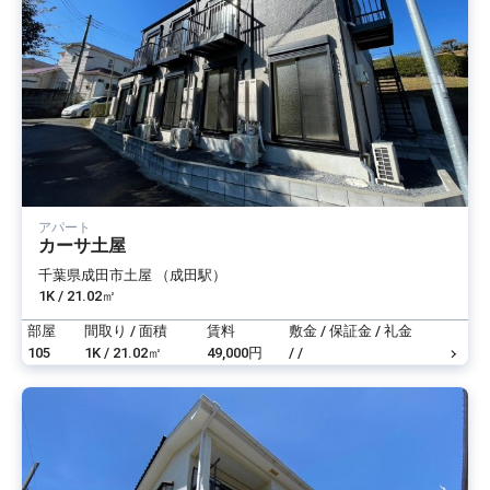
アパート
カーサ土屋
千葉県成田市土屋 （成田駅）
1K / 21.02㎡
部屋
間取り / 面積
賃料
敷金 / 保証金 / 礼金
105
1K / 21.02㎡
49,000円
/ /