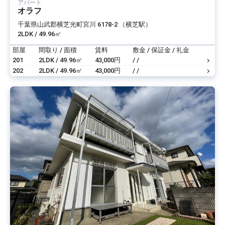
アパート
オラフ
千葉県山武郡横芝光町宮川 6178-2 （横芝駅）
2LDK / 49.96㎡
部屋
間取り / 面積
賃料
敷金 / 保証金 / 礼金
201
2LDK / 49.96㎡
43,000円
/ /
202
2LDK / 49.96㎡
43,000円
/ /