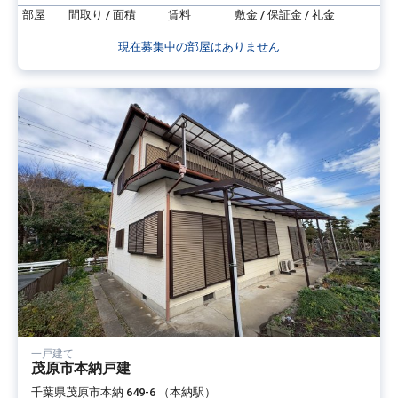
部屋
間取り / 面積
賃料
敷金 / 保証金 / 礼金
現在募集中の部屋はありません
一戸建て
茂原市本納戸建
千葉県茂原市本納 649-6 （本納駅）