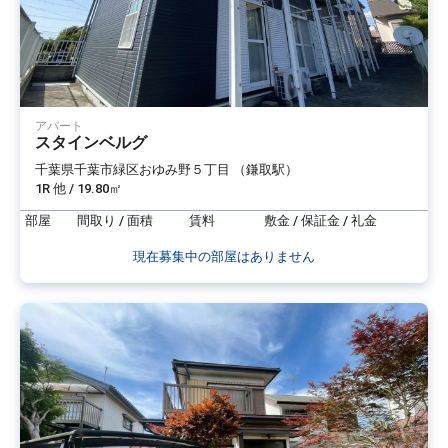
アパート
スタインベルグ
千葉県千葉市緑区おゆみ野５丁目 （鎌取駅）
1R 他 / 19.80㎡
部屋
間取り / 面積
賃料
敷金 / 保証金 / 礼金
現在募集中の部屋はありません