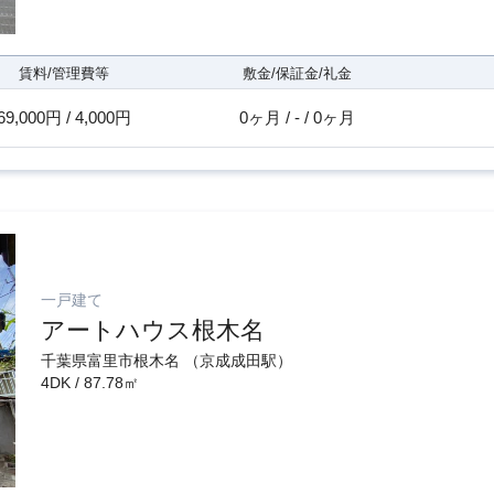
賃料/管理費等
敷金/保証金/礼金
69,000円 / 4,000円
0ヶ月 / - / 0ヶ月
一戸建て
アートハウス根木名
千葉県富里市根木名 （京成成田駅）
4DK / 87.78㎡