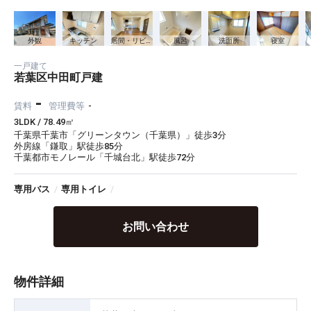
外観
キッチン
居間・リビング
風呂
洗面所
寝室
一戸建て
若葉区中田町戸建
-
賃料
管理費等
-
3LDK / 78.49㎡
千葉県千葉市「グリーンタウン（千葉県）」徒歩3分
外房線「鎌取」駅徒歩85分
千葉都市モノレール「千城台北」駅徒歩72分
専用バス
/
専用トイレ
/
お問い合わせ
物件詳細