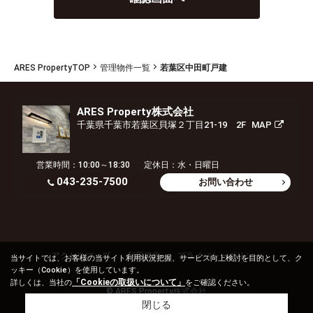
ARES PropertyTOP
管理物件一覧
若葉区中田町戸建
ARES Property株式会社
千葉県千葉市若葉区貝塚２丁目21-19 2F
MAP
営業時間：10:00～18:30
定休日：水・日曜日
043-235-7500
お問い合わせ
アクセスマップ
利用規約
プライバシーポリシー
当サイトでは、お客様の当サイト利用状況把握、サービス向上検討を目的として、ク
ッキー（Cookie）を使用しています。
「Cookieの取扱いについて」
詳しくは、当社の
をご確認ください。
© ARES Property株式会社
閉じる