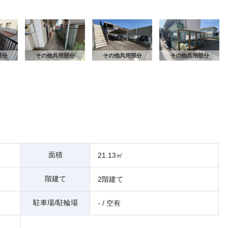
そ
部分
その他共用部分
その他共用部分
その他共用部分
面積
21.13㎡
階建て
2階建て
駐車場/駐輪場
- / 空有