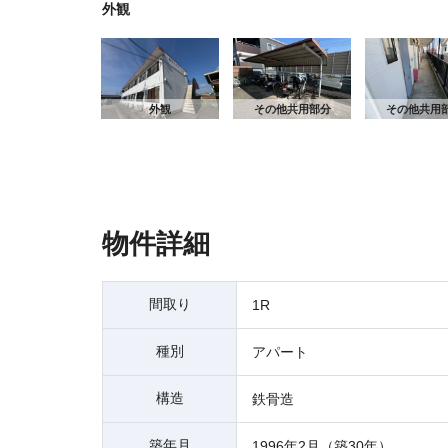
外観
外観
その他共用部分
その他共用
物件詳細
間取り
1R
種別
アパート
構造
鉄骨造
築年月
1996年2月（築30年）