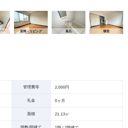
間
居間・リビング
風呂
寝室
管理費等
2,000円
礼金
0ヶ月
面積
21.13㎡
階数/階建て
1階 / 2階建て