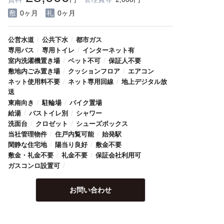
0ヶ月
0ヶ月
/
/
公営水道
公共下水
都市ガス
/
/
専用バス
専用トイレ
インターネット有
/
/
室内洗濯機置き場
ペット不可
保証人不要
/
/
敷地内ごみ置き場
クッションフロア
エアコン
/
/
ネット使用料不要
ネット専用回線
地上デジタル放
送
/
/
東南向き
駐輪場
バイク置場
/
/
給湯
バストイレ別
シャワー
/
/
洗面台
クロゼット
シューズボックス
/
/
当社管理物件
住戸内覧可能
始発駅
/
/
閑静な住宅地
陽当り良好
敷金不要
/
/
敷金・礼金不要
礼金不要
保証会社利用可
/
ガスコンロ設置可
お問い合わせ