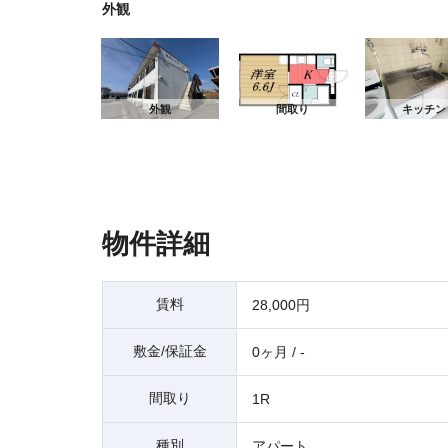
外観
外観
外観
間取り
キッチン
物件詳細
賃料
28,000円
敷金/保証金
0ヶ月 / -
間取り
1R
種別
アパート