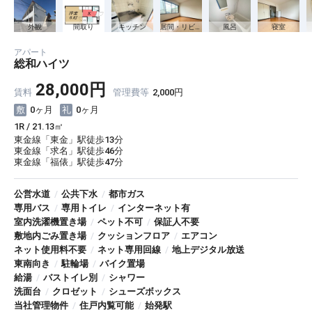
外観
間取り
キッチン
居間・リビング
風呂
寝室
アパート
総和ハイツ
28,000円
賃料
管理費等
2,000円
0ヶ月
0ヶ月
1R / 21.13㎡
東金線「東金」駅徒歩13分
東金線「求名」駅徒歩46分
東金線「福俵」駅徒歩47分
公営水道
/
公共下水
/
都市ガス
専用バス
/
専用トイレ
/
インターネット有
室内洗濯機置き場
/
ペット不可
/
保証人不要
敷地内ごみ置き場
/
クッションフロア
/
エアコン
ネット使用料不要
/
ネット専用回線
/
地上デジタル放送
東南向き
/
駐輪場
/
バイク置場
給湯
/
バストイレ別
/
シャワー
洗面台
/
クロゼット
/
シューズボックス
当社管理物件
/
住戸内覧可能
/
始発駅