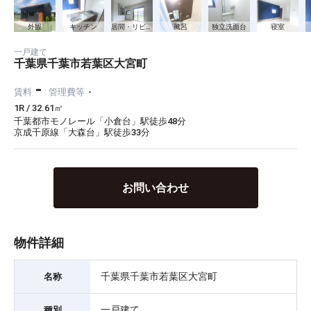
外観
キッチン
居間・リビング
風呂
独立洗面台
寝室
一戸建て
千葉県千葉市若葉区大宮町
-
賃料
管理費等
-
1R / 32.61㎡
千葉都市モノレール「小倉台」駅徒歩48分
京成千原線「大森台」駅徒歩33分
お問い合わせ
物件詳細
千葉県千葉市若葉区大宮町
名称
一戸建て
種別