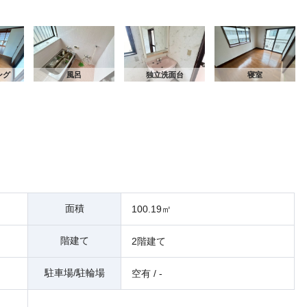
キ
ング
風呂
独立洗面台
寝室
面積
100.19㎡
階建て
2階建て
駐車場/駐輪場
空有 / -