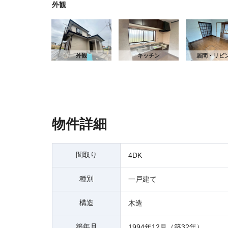
外観
和室
外観
キッチン
居間・リビ
物件詳細
間取り
4DK
種別
一戸建て
構造
木造
築年月
1994年12月（築32年）