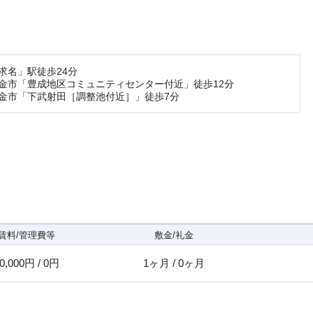
求名」駅徒歩24分
金市「豊成地区コミュニティセンター付近」徒歩12分
金市「下武射田［調整池付近］」徒歩7分
賃料/管理費等
敷金/礼金
0,000円 / 0円
1ヶ月 / 0ヶ月