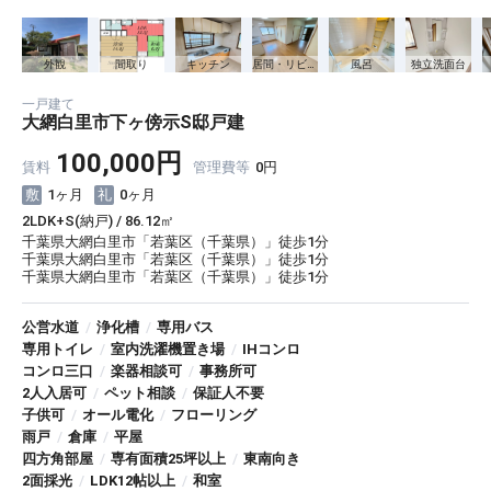
外観
間取り
キッチン
居間・リビング
風呂
独立洗面台
一戸建て
大網白里市下ヶ傍示S邸戸建
100,000円
賃料
管理費等
0円
1ヶ月
0ヶ月
2LDK+S(納戸) / 86.12㎡
千葉県大網白里市「若葉区（千葉県）」徒歩1分
千葉県大網白里市「若葉区（千葉県）」徒歩1分
千葉県大網白里市「若葉区（千葉県）」徒歩1分
公営水道
/
浄化槽
/
専用バス
専用トイレ
/
室内洗濯機置き場
/
IHコンロ
コンロ三口
/
楽器相談可
/
事務所可
2人入居可
/
ペット相談
/
保証人不要
子供可
/
オール電化
/
フローリング
雨戸
/
倉庫
/
平屋
四方角部屋
/
専有面積25坪以上
/
東南向き
2面採光
/
LDK12帖以上
/
和室