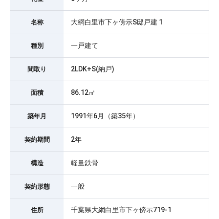
大網白里市下ヶ傍示S邸戸建 1
名称
一戸建て
種別
2LDK+S(納戸)
間取り
86.12㎡
面積
1991年6月（築35年）
築年月
2年
契約期間
軽量鉄骨
構造
一般
契約形態
千葉県大網白里市下ヶ傍示719-1
住所