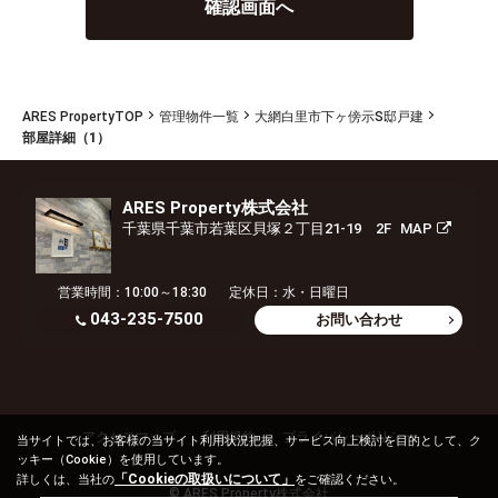
ARES PropertyTOP
管理物件一覧
大網白里市下ヶ傍示S邸戸建
部屋詳細（1）
ARES Property株式会社
千葉県千葉市若葉区貝塚２丁目21-19 2F
MAP
営業時間：10:00～18:30
定休日：水・日曜日
043-235-7500
お問い合わせ
アクセスマップ
利用規約
プライバシーポリシー
当サイトでは、お客様の当サイト利用状況把握、サービス向上検討を目的として、ク
ッキー（Cookie）を使用しています。
「Cookieの取扱いについて」
詳しくは、当社の
をご確認ください。
© ARES Property株式会社