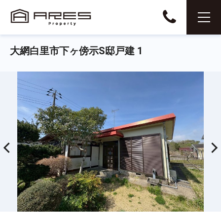
大網白里市下ヶ傍示S邸戸建 1