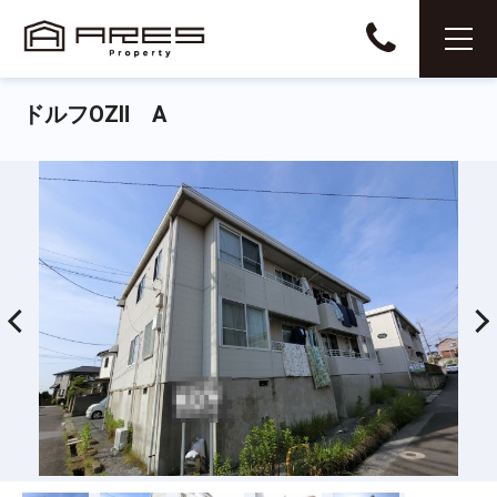
ドルフOZⅡ A