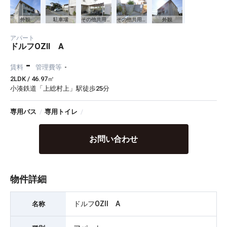
外観
駐車場
その他共用部分
その他共用部分
外観
アパート
ドルフOZⅡ A
-
賃料
管理費等
-
2LDK / 46.97㎡
小湊鉄道「上総村上」駅徒歩25分
専用バス
/
専用トイレ
/
お問い合わせ
物件詳細
ドルフOZⅡ A
名称