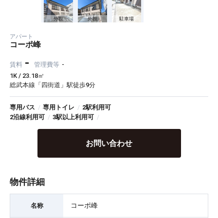
外観
外観
駐車場
アパート
コーポ峰
-
賃料
管理費等
-
1K / 23.18㎡
総武本線「四街道」駅徒歩9分
専用バス
/
専用トイレ
/
2駅利用可
2沿線利用可
/
3駅以上利用可
/
お問い合わせ
物件詳細
コーポ峰
名称