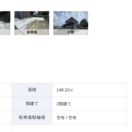
駐
駐車場
外観
面積
148.22㎡
階建て
2階建て
駐車場/駐輪場
空有 / 空有