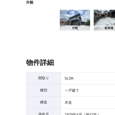
外観
外観
駐車場
物件詳細
間取り
5LDK
種別
一戸建て
構造
木造
築年月
1979年4月（築47年）